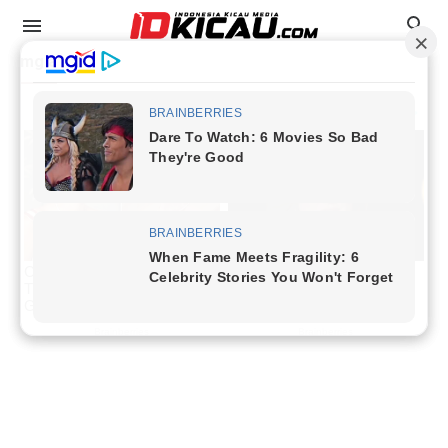
mg a
Data Juara
Event