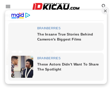
mg a
Data Juara
Event