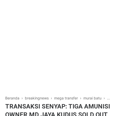
Beranda
›
breakingnews
›
mega transfer
›
murai batu
›
New
TRANSAKSI SENYAP: TIGA AMUNISI
OWNER MD JAYA KUDUS SOLD OUT