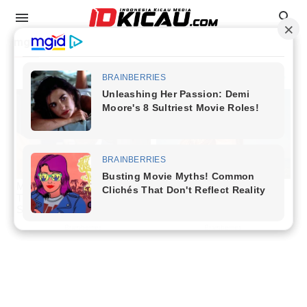
mg a
Data Juara
Event